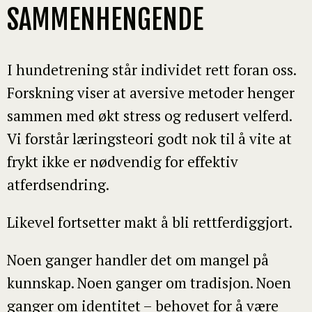
SAMMENHENGENDE
Påmelding og forsikring
*
I hundetrening står individet rett foran oss.
Påmeldingen er bindende. Vi anbefaler at du har
Forskning viser at aversive metoder henger
reiseforsikring som dekker evt. sykdom eller
avmelding. Deltakelse skjer på eget ansvar –
sammen med økt stress og redusert velferd.
eventuelle skader på deg eller hunden din dekkes av
Vi forstår læringsteori godt nok til å vite at
din private forsikring.
frykt ikke er nødvendig for effektiv
GDPR Agreement
*
atferdsendring.
Ved registrering godtar du at vi kan ta kontakt med
deg på epost. Du kan når som helst trekke tilbake
samtykket.
Likevel fortsetter makt å bli rettferdiggjort.
Noen ganger handler det om mangel på
kunnskap. Noen ganger om tradisjon. Noen
ganger om identitet – behovet for å være