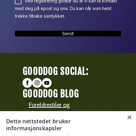
Ved registrering godtar du at vi kan ta kontakt
med deg på epost og sms. Du kan når som helst
trekke tilbake samtykket.
Send!
GOODDOG SOCIAL:
GOODDOG BLOG
Foreldrestiler og
tilknytningsstiler – og hva det
×
Dette nettstedet bruker
har med hunden din å gjøre
informasjonskapsler
Nyttårsaften, i badekaret –