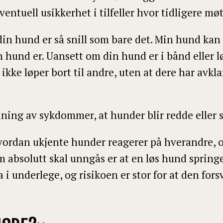
entuell usikkerhet i tilfeller hvor tidligere mø
t din hund er så snill som bare det. Min hund kan 
n hund er. Uansett om din hund er i bånd eller lø
kke løper bort til andre, uten at dere har avklar
dning av sykdommer, at hunder blir redde eller 
vordan ukjente hunder reagerer på hverandre, o
som absolutt skal unngås er at en løs hund springe
i underlege, og risikoen er stor for at den fors