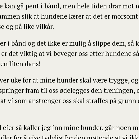
 kan gå pent i bånd, men hele tiden drar mot m
mmen slik at hundene lærer at det er morsomt 
 og på like vilkår.
 i bånd og det ikke er mulig å slippe dem, så 
 er det viktig at vi beveger oss etter hundene så
 en liten dans!
ver uke for at mine hunder skal være trygge, og
ringer fram til oss ødelegges den treningen, og
g at vi som anstrenger oss skal straffes på gru
ier så kaller jeg inn mine hunder, går noen met
biler for å vise tydelig for den møtende at vi ikk