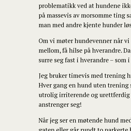
problematikk ved at hundene ikke
på massevis av morsomme ting sa
man med andre kjente hunder løse
Om vi møter hundevenner når vi er
mellom, få hilse på hverandre. Da
surre seg fast i hverandre – som i
Jeg bruker timevis med trening h
Hver gang en hund uten trening sp
utrolig irriterende og urettferdi
anstrenger seg!
Når jeg ser en møtende hund med e
gaten eller går rundt to parkerte 