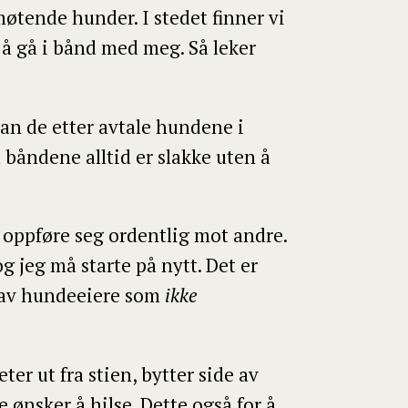
øtende hunder. I stedet finner vi
å gå i bånd med meg. Så leker
kan de etter avtale hundene i
 båndene alltid er slakke uten å
 oppføre seg ordentlig mot andre.
 jeg må starte på nytt. Det er
nn av hundeeiere som
ikke
er ut fra stien, bytter side av
e ønsker å hilse. Dette også for å