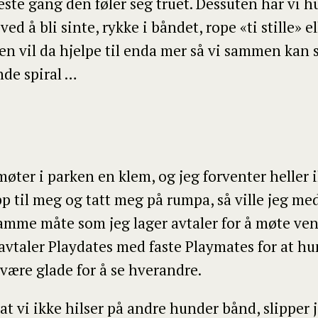
te gang den føler seg truet. Dessuten har vi 
d å bli sinte, rykke i båndet, rope «ti stille» el
en vil da hjelpe til enda mer så vi sammen kan
nde spiral …
g møter i parken en klem, og jeg forventer heller
p til meg og tatt meg på rumpa, så ville jeg med
amme måte som jeg lager avtaler for å møte venn
vtaler Playdates med faste Playmates for at hun
 være glade for å se hverandre.
at vi ikke hilser på andre hunder bånd, slippe