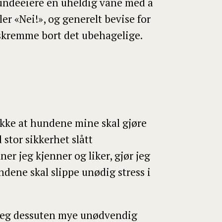
hundeeiere en uheldig vane med å
ler «Nei!», og generelt bevise for
 skremme bort det ubehagelige.
 ikke at hundene mine skal gjøre
 stor sikkerhet slått
er jeg kjenner og liker, gjør jeg
dene skal slippe unødig stress i
r jeg dessuten mye unødvendig