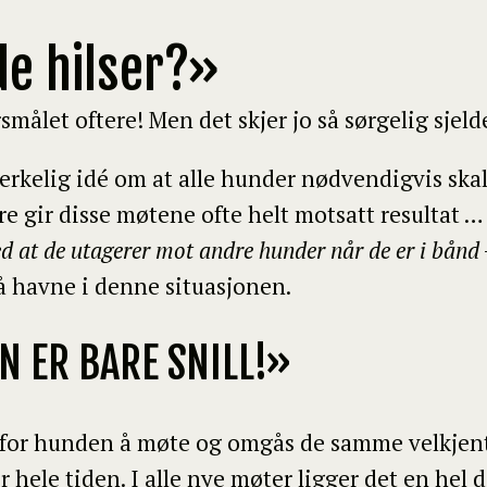
de hilser?»
smålet oftere! Men det skjer jo så sørgelig sjel
kelig idé om at alle hunder nødvendigvis skal h
rre gir disse møtene ofte helt motsatt resultat 
ed at de utagerer mot andre hunder når de er i bånd
å havne i denne situasjonen.
IN ER BARE SNILL!»
lig for hunden å møte og omgås de samme velkje
 hele tiden. I alle nye møter ligger det en hel 