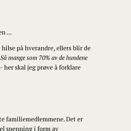
den …
ilse på hverandre, ellers blir de
…
Så mange som 70% av de hundene
– her skal jeg prøve å forklare
nte familiemedlemmene. Det er
del spenning i form av