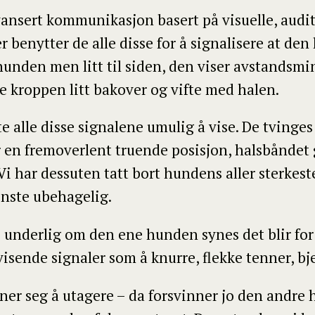
vansert kommunikasjon basert på visuelle, audit
 benytter de alle disse for å signalisere at den 
hunden men litt til siden, den viser avstandsm
e kroppen litt bakover og vifte med halen.
e alle disse signalene umulig å vise. De tvinges
r en fremoverlent truende posisjon, halsbåndet 
Vi har dessuten tatt bort hundens aller sterkeste
inste ubehagelig.
e underlig om den ene hunden synes det blir fo
ende signaler som å knurre, flekke tenner, bjeff
nner seg å utagere – da forsvinner jo den andre