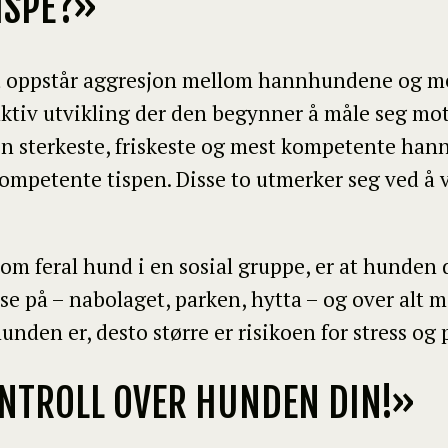
ISPE?»
det oppstår aggresjon mellom hannhundene og me
tiv utvikling der den begynner å måle seg mo
en sterkeste, friskeste og mest kompetente han
 kompetente tispen. Disse to utmerker seg ved å
som feral hund i en sosial gruppe, er at hunden
sse på – nabolaget, parken, hytta – og over alt 
nden er, desto større er risikoen for stress og
ONTROLL OVER HUNDEN DIN!»