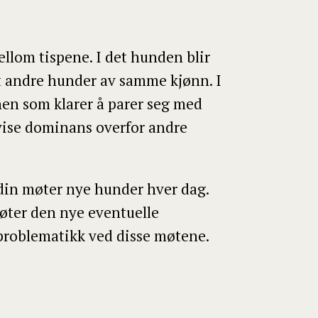
llom tispene. I det hunden blir
t andre hunder av samme kjønn. I
nen som klarer å parer seg med
 vise dominans overfor andre
 din møter nye hunder hver dag.
møter den nye eventuelle
 problematikk ved disse møtene.