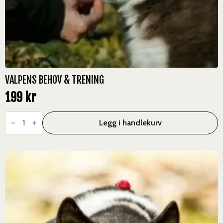
VALPENS BEHOV & TRENING
199
kr
Valpens
Behov
Legg i handlekurv
&
Trening
antall