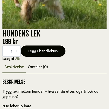
HUNDENS LEK
199
kr
Hundens
Lek
Legg i handlekurv
antall
Kategori:
Allt
Beskrivelse
Omtaler (0)
BESKRIVELSE
Trygg lek mellom hunder – hva ser du etter, og når bør du
gripe inn?
“De leker jo bare.”