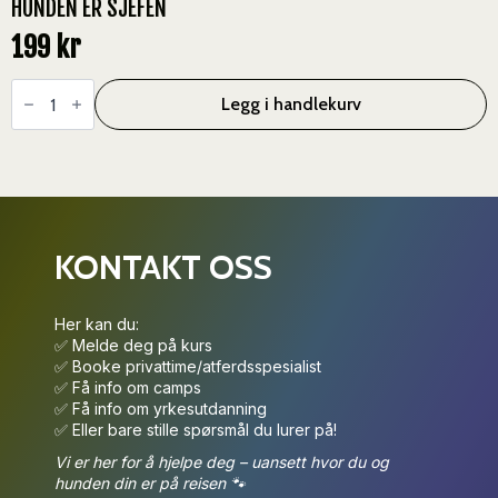
HUNDEN ER SJEFEN
199
kr
Hunden
er
Legg i handlekurv
Sjefen
antall
KONTAKT OSS
Her kan du:
✅ Melde deg på kurs
✅ Booke privattime/atferdsspesialist
✅ Få info om camps
✅ Få info om yrkesutdanning
✅ Eller bare stille spørsmål du lurer på!
Vi er her for å hjelpe deg – uansett hvor du og
hunden din er på reisen 🐾