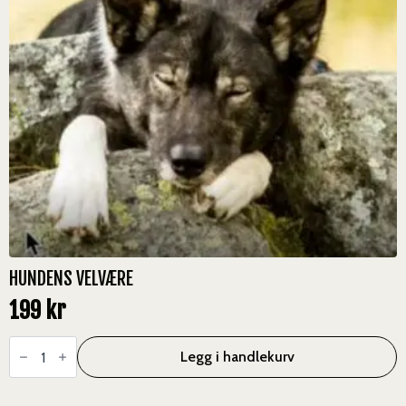
HUNDENS VELVÆRE
199
kr
Hundens
Velvære
Legg i handlekurv
antall