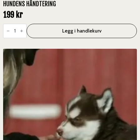
HUNDENS HÅNDTERING
199
kr
Hundens
Håndtering
Legg i handlekurv
antall