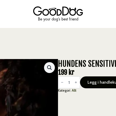
HUNDENS SENSITIV
199
kr
Hundens
Sensitivitet
Legg i handlek
antall
Kategori:
Allt