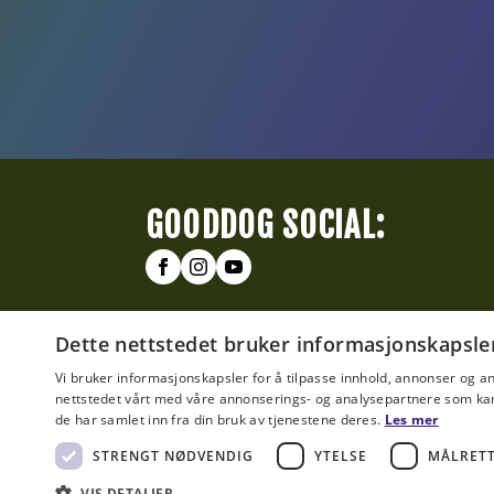
GOODDOG SOCIAL:
Dette nettstedet bruker informasjonskapsle
Vi bruker informasjonskapsler for å tilpasse innhold, annonser og an
nettstedet vårt med våre annonserings- og analysepartnere som ka
de har samlet inn fra din bruk av tjenestene deres.
Les mer
STRENGT NØDVENDIG
YTELSE
MÅLRET
VIS DETALJER