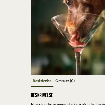
Beskrivelse
Omtaler (0)
BESKRIVELSE
Noen hunder reagerer sterkere på lyder, berøri