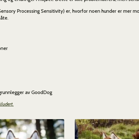
ensory Processing Sensitivity) er, hvorfor noen hunder er mer mo
åte.
oner
g grunnlegger av GoodDog
ludert.