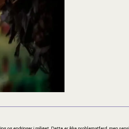
ng og endringer i miljøet. Dette er ikke problematferd, men sensit