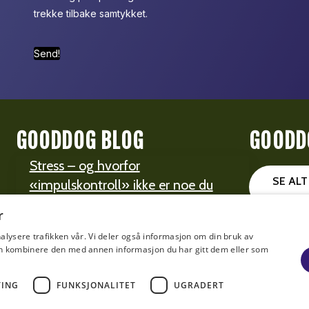
trekke tilbake samtykket.
Send!
GOODDOG BLOG
GOODD
Stress – og hvorfor
SE AL
«impulskontroll» ikke er noe du
kan trene på
r
Hunden er Sjefen!
alysere trafikken vår. Vi deler også informasjon om din bruk av
n kombinere den med annen informasjon du har gitt dem eller som
©2025 GOODDOG.NO - ALL RIGHTS RESERVED
TING
FUNKSJONALITET
UGRADERT
Personvern