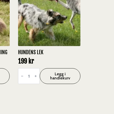
NING
HUNDENS LEK
199
kr
Hundens
Lek
Legg i
antall
handlekurv