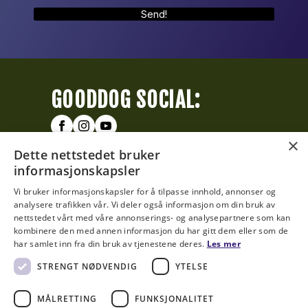
Send!
GOODDOG SOCIAL:
×
GOODDOG BLOG
Dette nettstedet bruker
informasjonskapsler
Den siste reisen sammen
Vi bruker informasjonskapsler for å tilpasse innhold, annonser og
Dyr i bur?
analysere trafikken vår. Vi deler også informasjon om din bruk av
nettstedet vårt med våre annonserings- og analysepartnere som kan
kombinere den med annen informasjon du har gitt dem eller som de
GOODDOG HUB
har samlet inn fra din bruk av tjenestene deres.
Les mer
STRENGT NØDVENDIG
YTELSE
SE ALT SOM SKJER DENNE
MÅNEDEN »
MÅLRETTING
FUNKSJONALITET