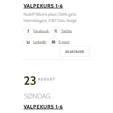
VALPEKURS 1-6
Rudolf Nilsens plass | Vahls gate,
Heimdalsgata, 0187 Oslo, Norge
Facebook
Twitter
LinkedIn
E-post
SE DETALJER
23
AUGUST
SØNDAG
VALPEKURS 1-6