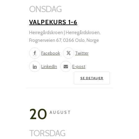
ONSDAG
VALPEKURS 1-6
Herregårdskroen | Herregårdskroen,
Frognerveien 67, 0266 Oslo, Norge
Facebook
Twitter
LinkedIn
E-post
SE DETALJER
20
AUGUST
TORSDAG