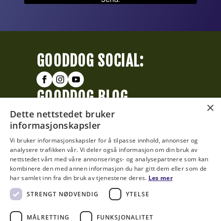
GOODDOG SOCIAL:
GOODDOG BLOG
×
Dette nettstedet bruker
Stimuler mer!
informasjonskapsler
Myter og fakta i
Vi bruker informasjonskapsler for å tilpasse innhold, annonser og
hundeverdenen
analysere trafikken vår. Vi deler også informasjon om din bruk av
nettstedet vårt med våre annonserings- og analysepartnere som kan
kombinere den med annen informasjon du har gitt dem eller som de
GOODDOG HUB
har samlet inn fra din bruk av tjenestene deres.
Les mer
STRENGT NØDVENDIG
YTELSE
SE ALT SOM SKJER DENNE
MÅNEDEN »
MÅLRETTING
FUNKSJONALITET