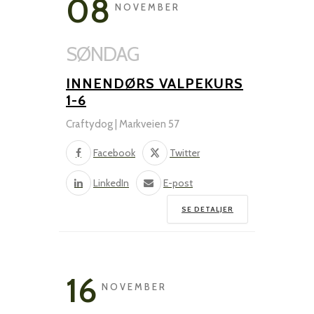
08
NOVEMBER
SØNDAG
INNENDØRS VALPEKURS
1-6
Craftydog | Markveien 57
Facebook
Twitter
LinkedIn
E-post
SE DETALJER
16
NOVEMBER