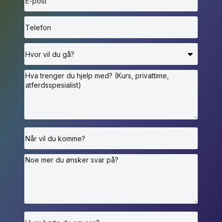
samtykket.
Send