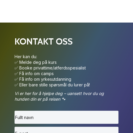
Melding
KONTAKT OSS
Her kan du:
✅ Melde deg på kurs
✅ Booke privattime/atferdsspesialist
Påmelding og forsikring
*
✅ Få info om camps
Påmeldingen er bindende. Vi anbefaler at du har
✅ Få info om yrkesutdanning
reiseforsikring som dekker evt. sykdom eller
✅ Eller bare stille spørsmål du lurer på!
avmelding. Deltakelse skjer på eget ansvar –
Vi er her for å hjelpe deg – uansett hvor du og
eventuelle skader på deg eller hunden din dekkes av
hunden din er på reisen 🐾
din private forsikring.
GDPR Agreement
*
Ved registrering godtar du at vi kan ta kontakt med
deg på epost. Du kan når som helst trekke tilbake