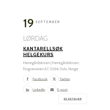
19
SEPTEMBER
LØRDAG
Navn
*
KANTARELLSØK
HELGEKURS
Herregårdskroen | Herregårdskroen,
E-post
*
Frognerveien 67, 0266 Oslo, Norge
Facebook
Twitter
Telefon
*
LinkedIn
E-post
SE DETALJER
Camp