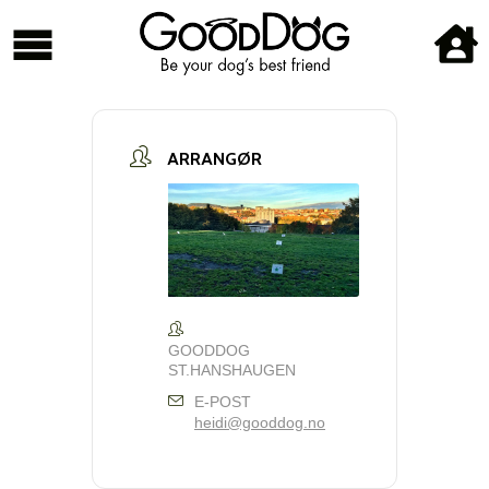
ARRANGØR
GOODDOG
ST.HANSHAUGEN
E-POST
heidi@gooddog.no