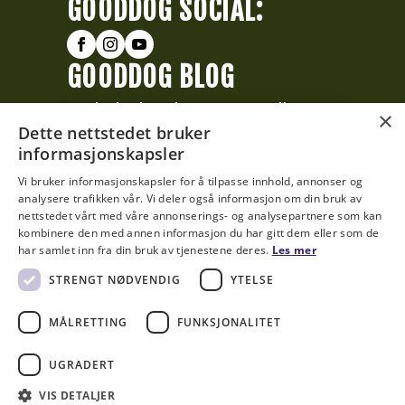
GOODDOG SOCIAL:
GOODDOG BLOG
Skjuler hunder smerte – eller
×
Dette nettstedet bruker
ser vi bare ikke tegnene?
informasjonskapsler
Modern Dogs for a Modern
Vi bruker informasjonskapsler for å tilpasse innhold, annonser og
Society
analysere trafikken vår. Vi deler også informasjon om din bruk av
nettstedet vårt med våre annonserings- og analysepartnere som kan
kombinere den med annen informasjon du har gitt dem eller som de
GOODDOG HUB
har samlet inn fra din bruk av tjenestene deres.
Les mer
STRENGT NØDVENDIG
YTELSE
SE ALT SOM SKJER DENNE
MÅNEDEN »
MÅLRETTING
FUNKSJONALITET
UGRADERT
VIS DETALJER