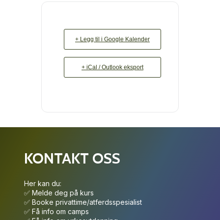
+ Legg til i Google Kalender
+ iCal / Outlook eksport
KONTAKT OSS
Her kan du:
✅ Melde deg på kurs
✅ Booke privattime/atferdsspesialist
✅ Få info om camps