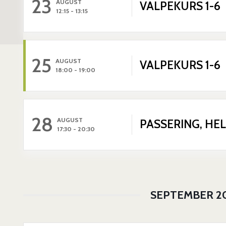
23
AUGUST
VALPEKURS 1-6
12:15
-
13:15
25
AUGUST
VALPEKURS 1-6
18:00
-
19:00
28
AUGUST
PASSERING, HE
17:30
-
20:30
SEPTEMBER 2