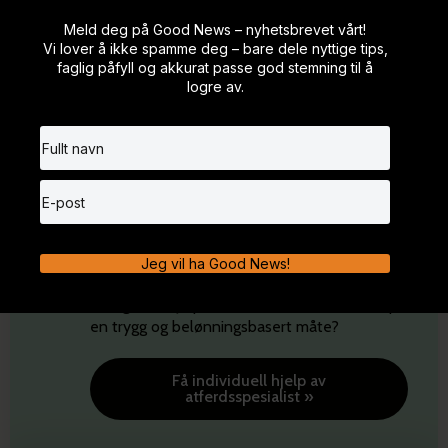
GOODDOG CLUB
Vil du trene hund når og hvor det passer deg
– i ditt eget tempo, med støtte hele veien?
Online medlemskap her! »
GOODDOG ACADEMY
Vil du jobbe med hund – som hundetrener
eller atferdsspesialist – og gjøre en forskjell
for både to- og firbeinte?
Finn din drømmeutdanning her! »