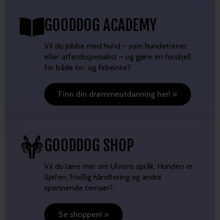
STARTER SNART
VALPEKURS 1-6
11
17:30
-
18:30
AUG
Rudolf Nilsens plass
GoodDog Tøyen
SNIFFYDOG
11
18:45
-
19:45
AUG
Rudolf Nilsens plass
GoodDog Tøyen
AKTIVISERINGSKURS 1-4
12
17:30
-
18:30
AUG