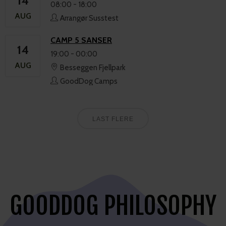
GODTA ALLE
AVVIS ALLE
eller nei, vise deg hva hun ønsker og trenger, og hvordan hun kan ta
POWERED BY COOKIESCRIPT
gode valg i livet. Målet vårt er å gi dere alle verktøy dere trenger for et
godt, trygt og meningsfullt liv sammen – som de aller beste venner.
- Tess Erngren
Vi har gått valpekurs og
unghundkurs hos Ida, og er nå i gang
med håndteringskurs. Vi har også vært
med mange søndager på
valpesosialisering med vår lille tass. Vi
kunne ikke vært mer fornøyde! Positiv,
belønningsbasert trening med fokus på å