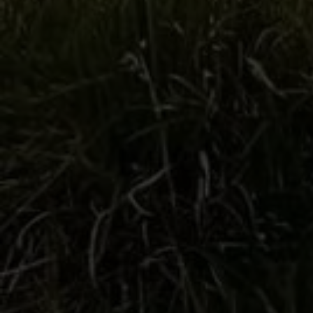
Vil du også ha Good
News?
Meld deg på Good News – nyhetsbrevet vårt!
Vi lover å ikke spamme deg – bare dele nyttige tips,
faglig påfyll og akkurat passe god stemning til å