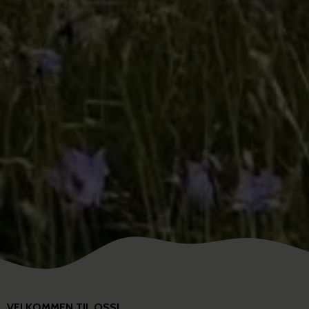
engasjement for etikk og relasjon, tilbyr vi hjelp basert på
100 % belønningsbaserte metoder.
Vi vet at samarbeid bygges gjennom forståelse – ikke tvang.
Med riktige verktøy og støtte kan du skape en trygg og
tillitsfull hverdag sammen med din beste venn – helt uten
bruk av ubehag eller straff.
GOODDOG SCHOOL
Vil du og hunden din gå på valpekurs,
samarbeidskurs eller aktiviseringskurs?
Finn ditt kurs her! »