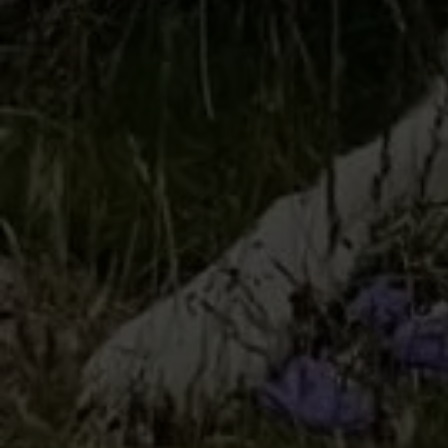
logre av.
Jeg vil ha Good News!
VELKOMMEN TIL OSS!
HVA KAN VI HJELPE HUNDEN
DIN MED?
Kunnskap, empati og trygghet – for hundens skyld
Hos oss står hundens velferd alltid i sentrum. Med over 20 års
erfaring, høy faglig kompetanse og et brennende