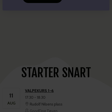
Rudolf Nilsens plass
GoodDog Tøyen
VALPEKURS 1-6
12
18:30
-
19:30
AUG
Herregårdskroen
GoodDog Frogner
SUSSTEST
14
08:00
-
18:00
AUG
Arrangør Susstest
CAMP 5 SANSER
14
19:00
-
00:00
AUG
Besseggen Fjellpark
GoodDog Camps