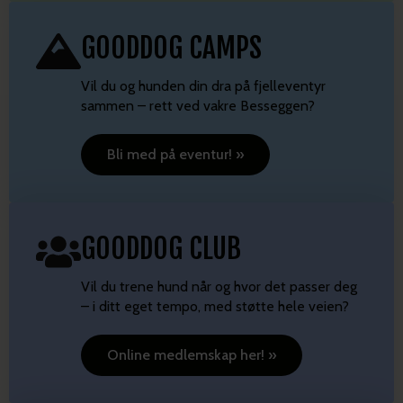
GOODDOG SHOP
Vil du lære mer om Ulvens språk, Hunden er
Sjefen, frivillig håndtering og andre
spennende temaer?
Se shoppen! »