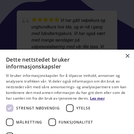
beste i fokus, og kurs som er morsomme
og lærerike.
Hundeinstruktør/hundetrener
utdannelsen gjennom Gooddog
Academy har gitt meg mye mer
kunnskap til å gi mine hunder ett enda
bedre liv, og til å forstå mine og andre
hunder bedre! Tess har en unik måte å
formidle kunnskap på som jeg ikke har
sett maken til. Ida er et naturtalent til å
instruere. Anbefales på det varmeste!
LINDA GRAN
Fantastisk hundeskole
med erfarne trenere som viser deg