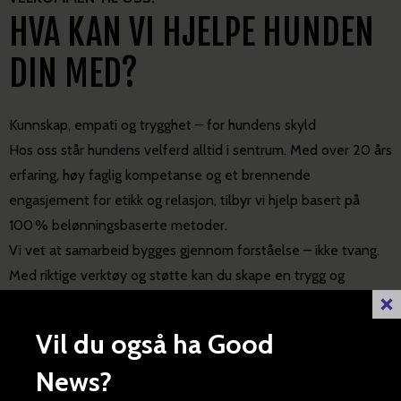
GOODDOG BEHAVIOURIST
Trenger du hjelp med utfordrende atferd – på
en trygg og belønningsbasert måte?
Få individuell hjelp av
atferdsspesialist »
GOODDOG CAMPS
Vil du og hunden din dra på fjelleventyr
sammen – rett ved vakre Besseggen?
Bli med på eventur! »